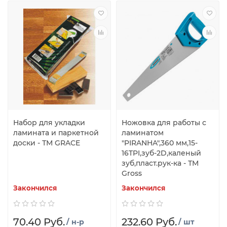
Набор для укладки
Ножовка для работы с
ламината и паркетной
ламинатом
доски - ТМ GRACE
"PIRANHA",360 мм,15-
16TPI,зуб-2D,каленый
зуб,пласт.рук-ка - ТМ
Gross
Закончился
Закончился
70.40 Руб.
232.60 Руб.
/ н-р
/ шт