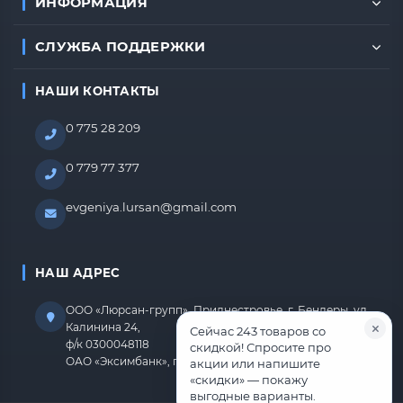
ИНФОРМАЦИЯ
СЛУЖБА ПОДДЕРЖКИ
НАШИ КОНТАКТЫ
0 775 28 209
0 779 77 377
evgeniya.lursan@gmail.com
НАШ АДРЕС
ООО «Люрсан-групп», Приднестровье, г. Бендеры, ул.
Калинина 24,
Сейчас 243 товаров со
ф/к 0300048118
скидкой! Спросите про
ОАО «Эксимбанк», г.Бендеры, р/с 2212670000000818
акции или напишите
«скидки» — покажу
выгодные варианты.