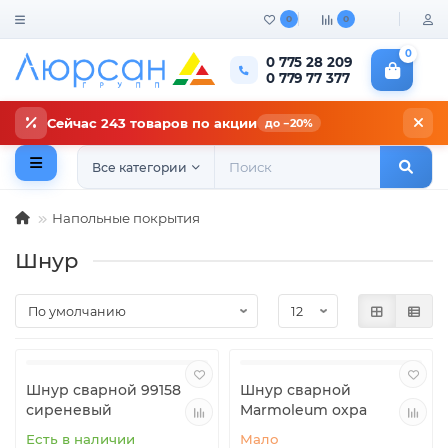
0
0
0
0 775 28 209
0 779 77 377
Сейчас 243 товаров по акции
до −20%
Все категории
Напольные покрытия
Шнур
Шнур сварной 99158
Шнур сварной
сиреневый
Marmoleum охра
Есть в наличии
Мало