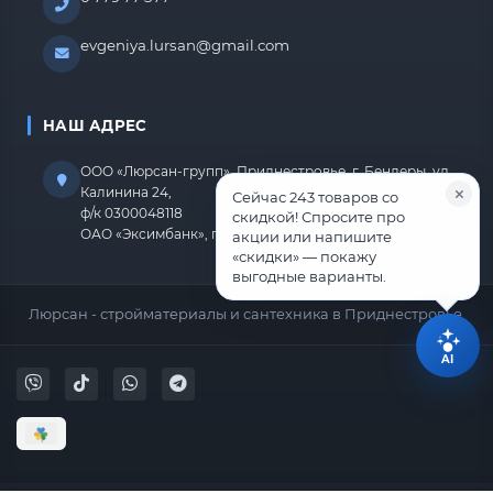
evgeniya.lursan@gmail.com
НАШ АДРЕС
ООО «Люрсан-групп», Приднестровье, г. Бендеры, ул.
Калинина 24,
Сейчас 243 товаров со
ф/к 0300048118
скидкой! Спросите про
ОАО «Эксимбанк», г.Бендеры, р/с 2212670000000818
акции или напишите
«скидки» — покажу
выгодные варианты.
Люрсан - стройматериалы и сантехника в Приднестровье.
AI