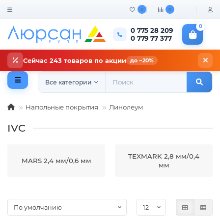
0
0
0
0 775 28 209
0 779 77 377
Сейчас 243 товаров по акции
до −20%
Все категории
Напольные покрытия
Линолеум
IVC
TEXMARK 2,8 мм/0,4
MARS 2,4 мм/0,6 мм
мм