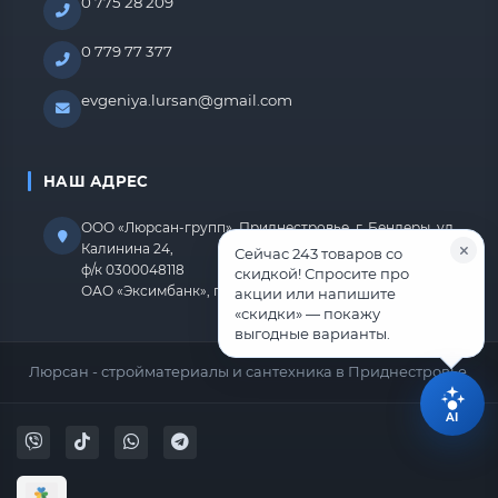
0 775 28 209
0 779 77 377
evgeniya.lursan@gmail.com
НАШ АДРЕС
ООО «Люрсан-групп», Приднестровье, г. Бендеры, ул.
Калинина 24,
Сейчас 243 товаров со
ф/к 0300048118
скидкой! Спросите про
ОАО «Эксимбанк», г.Бендеры, р/с 2212670000000818
акции или напишите
«скидки» — покажу
выгодные варианты.
Люрсан - стройматериалы и сантехника в Приднестровье.
AI