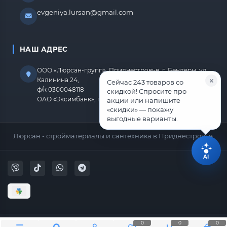
evgeniya.lursan@gmail.com
НАШ АДРЕС
ООО «Люрсан-групп», Приднестровье, г. Бендеры, ул.
Калинина 24,
Сейчас 243 товаров со
ф/к 0300048118
скидкой! Спросите про
ОАО «Эксимбанк», г.Бендеры, р/с 2212670000000818
акции или напишите
«скидки» — покажу
выгодные варианты.
Люрсан - стройматериалы и сантехника в Приднестровье.
AI
0
0
0