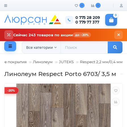
0
0
0
0 775 28 209
0 779 77 377
Сейчас 243 товаров по акции
до −20%
Все категории
ные покрытия
Линолеум
JUTEKS
Respect 2,2 мм/0,4 мм
Линолеум Respect Porto 6703/ 3,5 м
-20%