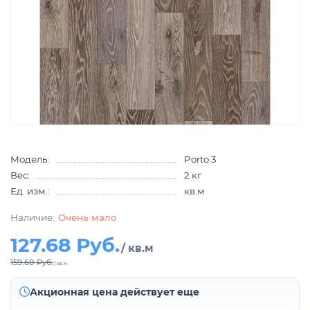
Модель:
Porto 3
Вес:
2 кг
Ед. изм.:
кв.м
Очень мало
127.68 Руб.
/ кв.м
159.60 Руб.
/ кв.м
Акционная цена действует еще