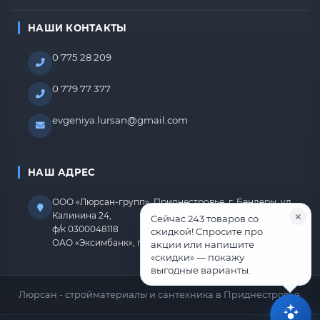
НАШИ КОНТАКТЫ
0 775 28 209
0 779 77 377
evgeniya.lursan@gmail.com
НАШ АДРЕС
ООО «Люрсан-групп», Приднестровье, г. Бендеры, ул.
Калинина 24,
Сейчас 243 товаров со
ф/к 0300048118
скидкой! Спросите про
ОАО «Эксимбанк», г.Бендеры, р/с 2212670000000818
акции или напишите
«скидки» — покажу
выгодные варианты.
Люрсан - стройматериалы и сантехника в Приднестровье.