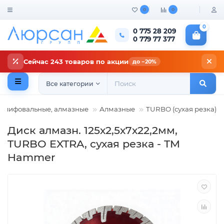
0
0
0
0 775 28 209
0 779 77 377
Сейчас 243 товаров по акции
до −20%
Все категории
 шлифовальные, алмазные
Алмазные
TURBO (сухая резка)
Диск алмазн. 125х2,5х7х22,2мм,
TURBO EXTRA, сухая резка - TM
Hammer