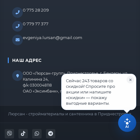
0 775 28 209
0 779 77 377
evgeniya.lursan@gmail.com
НАШ АДРЕС
ООО «Люрсан-групп», Приднестровье, г. Бендеры, ул.
Калинина 24,
Сейчас 243 товаров со
ф/к 0300048118
скидкой! Спросите про
ОАО «Эксимбанк», г.Бендеры, р/с 2212670000000818
акции или напишите
«скидки» — покажу
выгодные варианты.
Люрсан - стройматериалы и сантехника в Приднестровье.
AI