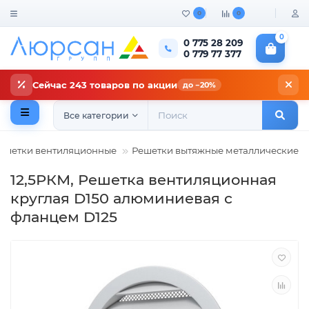
0
0
0
0 775 28 209
0 779 77 377
Сейчас 243 товаров по акции
до −20%
Все категории
ешетки вентиляционные
Решетки вытяжные металлические
12,5РКМ, Решетка вентиляционная
круглая D150 алюминиевая с
фланцем D125