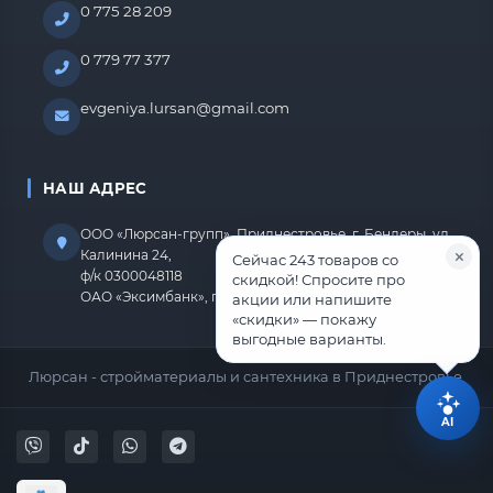
0 775 28 209
0 779 77 377
evgeniya.lursan@gmail.com
НАШ АДРЕС
ООО «Люрсан-групп», Приднестровье, г. Бендеры, ул.
Калинина 24,
Сейчас 243 товаров со
ф/к 0300048118
скидкой! Спросите про
ОАО «Эксимбанк», г.Бендеры, р/с 2212670000000818
акции или напишите
«скидки» — покажу
выгодные варианты.
Люрсан - стройматериалы и сантехника в Приднестровье.
AI