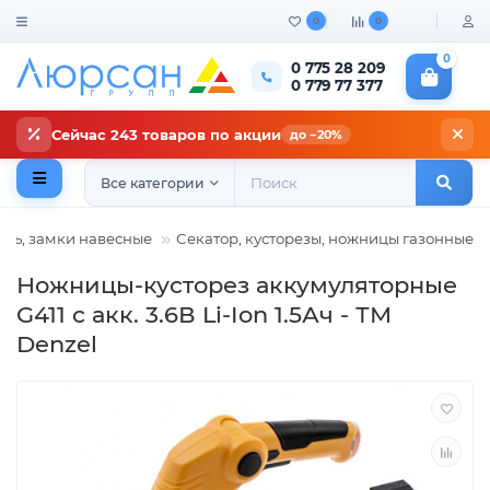
0
0
0
0 775 28 209
0 779 77 377
Сейчас 243 товаров по акции
до −20%
Все категории
рь, замки навесные
Секатор, кусторезы, ножницы газонные
Ножницы-кусторез аккумуляторные
G411 с акк. 3.6В Li-Ion 1.5Ач - ТМ
Denzel